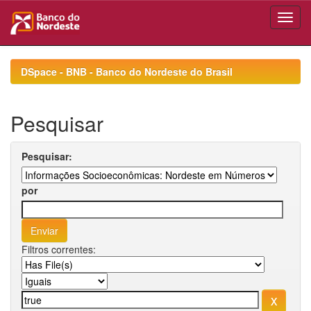
Skip
navigation
DSpace - BNB - Banco do Nordeste do Brasil
Pesquisar
Pesquisar:
por
Filtros correntes: