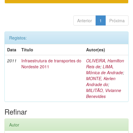
Anterior
1
Próxima
Registos:
Data
Título
Autor(es)
2011
Infraestrutura de transportes do
OLIVEIRA, Hamilton
Nordeste 2011
Reis de
;
LIMA,
Mônica de Andrade
;
MONTE, Kerlen
Andrade do
;
MILITÃO, Vivianne
Benevides
Refinar
Autor