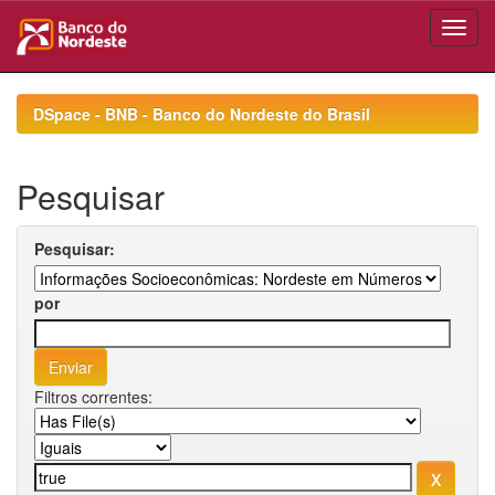
Skip
navigation
DSpace - BNB - Banco do Nordeste do Brasil
Pesquisar
Pesquisar:
por
Filtros correntes: