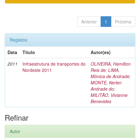
Anterior
1
Próxima
Registos:
Data
Título
Autor(es)
2011
Infraestrutura de transportes do
OLIVEIRA, Hamilton
Nordeste 2011
Reis de
;
LIMA,
Mônica de Andrade
;
MONTE, Kerlen
Andrade do
;
MILITÃO, Vivianne
Benevides
Refinar
Autor