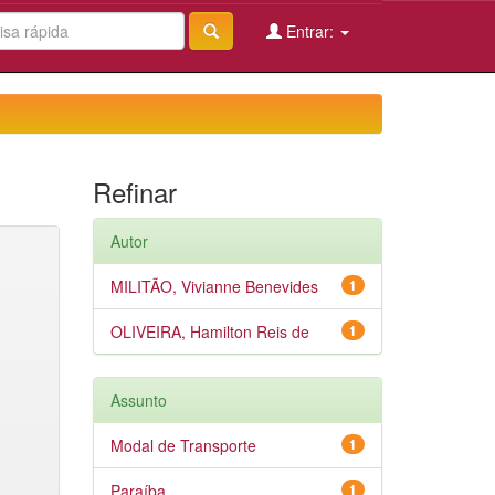
Entrar:
Refinar
Autor
MILITÃO, Vivianne Benevides
1
OLIVEIRA, Hamilton Reis de
1
Assunto
Modal de Transporte
1
Paraíba
1