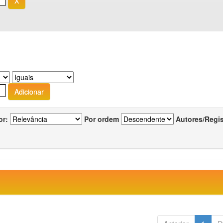
or:
Por ordem
Autores/Regi