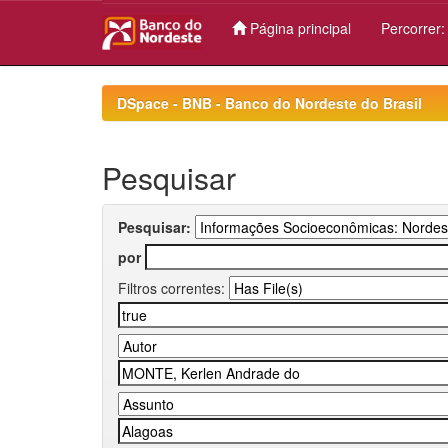
Página principal
Percorrer
Skip
navigation
DSpace - BNB - Banco do Nordeste do Brasil
Pesquisar
Pesquisar:
por
Filtros correntes: