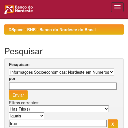
Skip
navigation
DSpace - BNB - Banco do Nordeste do Brasil
Pesquisar
Pesquisar:
por
Filtros correntes: