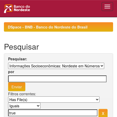
Skip
navigation
DSpace - BNB - Banco do Nordeste do Brasil
Pesquisar
Pesquisar:
por
Filtros correntes: