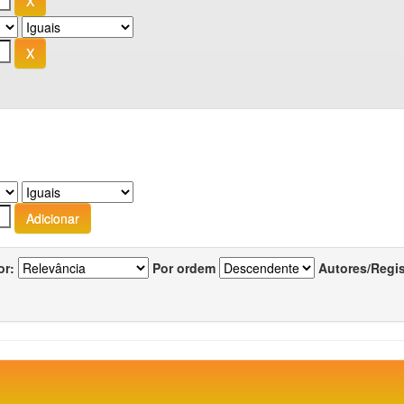
or:
Por ordem
Autores/Regi