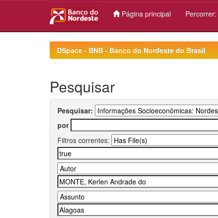
Página principal
Percorrer
Skip
navigation
DSpace - BNB - Banco do Nordeste do Brasil
Pesquisar
Pesquisar:
por
Filtros correntes: