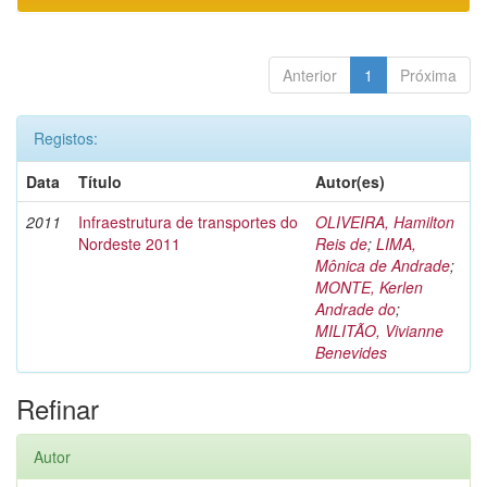
Anterior
1
Próxima
Registos:
Data
Título
Autor(es)
2011
Infraestrutura de transportes do
OLIVEIRA, Hamilton
Nordeste 2011
Reis de
;
LIMA,
Mônica de Andrade
;
MONTE, Kerlen
Andrade do
;
MILITÃO, Vivianne
Benevides
Refinar
Autor