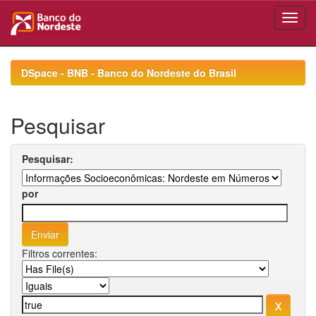
Skip
navigation
DSpace - BNB - Banco do Nordeste do Brasil
Pesquisar
Pesquisar:
por
Filtros correntes: