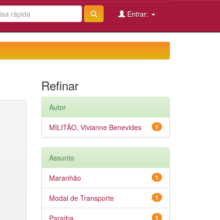
Entrar:
Refinar
Autor
MILITÃO, Vivianne Benevides
1
Assunto
Maranhão
1
Modal de Transporte
1
Paraíba
1