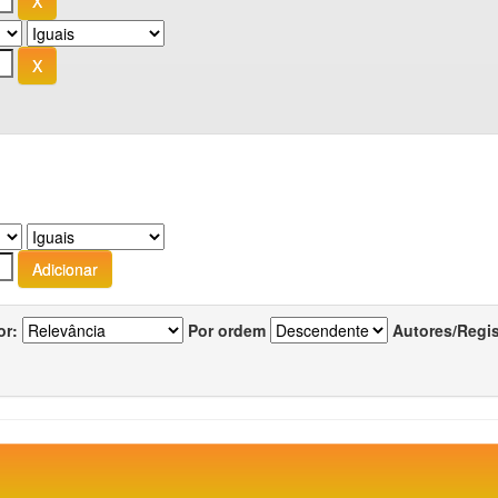
or:
Por ordem
Autores/Regi