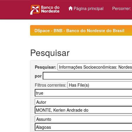
Página principal
Percorrer
Skip
navigation
DSpace - BNB - Banco do Nordeste do Brasil
Pesquisar
Pesquisar:
por
Filtros correntes: