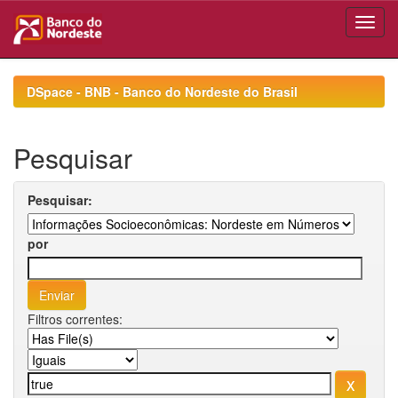
Skip
navigation
DSpace - BNB - Banco do Nordeste do Brasil
Pesquisar
Pesquisar:
por
Filtros correntes: