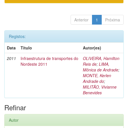
Anterior
1
Próxima
Registos:
Data
Título
Autor(es)
2011
Infraestrutura de transportes do
OLIVEIRA, Hamilton
Nordeste 2011
Reis de
;
LIMA,
Mônica de Andrade
;
MONTE, Kerlen
Andrade do
;
MILITÃO, Vivianne
Benevides
Refinar
Autor