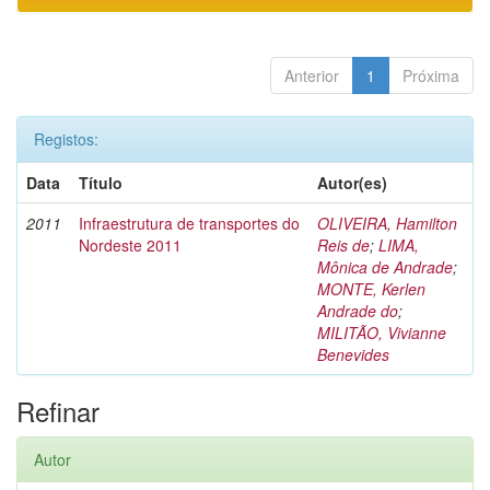
Anterior
1
Próxima
Registos:
Data
Título
Autor(es)
2011
Infraestrutura de transportes do
OLIVEIRA, Hamilton
Nordeste 2011
Reis de
;
LIMA,
Mônica de Andrade
;
MONTE, Kerlen
Andrade do
;
MILITÃO, Vivianne
Benevides
Refinar
Autor