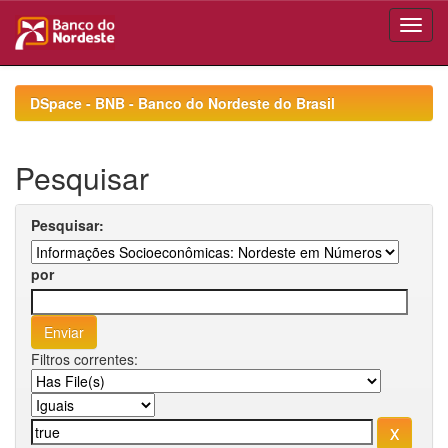
Skip
navigation
DSpace - BNB - Banco do Nordeste do Brasil
Pesquisar
Pesquisar:
por
Filtros correntes: