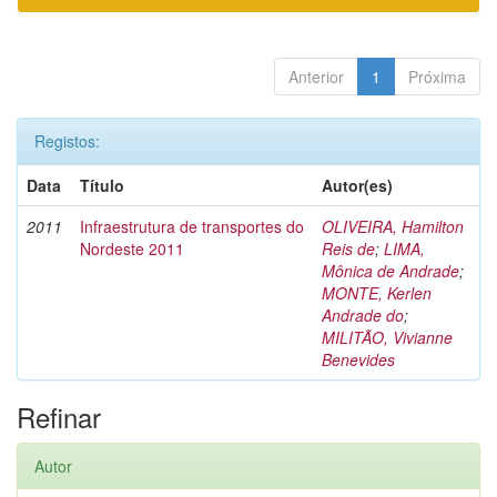
Anterior
1
Próxima
Registos:
Data
Título
Autor(es)
2011
Infraestrutura de transportes do
OLIVEIRA, Hamilton
Nordeste 2011
Reis de
;
LIMA,
Mônica de Andrade
;
MONTE, Kerlen
Andrade do
;
MILITÃO, Vivianne
Benevides
Refinar
Autor