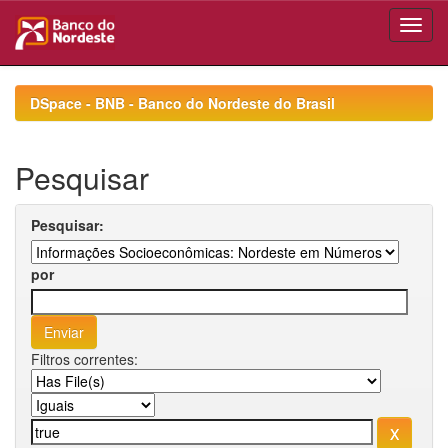
Skip
navigation
DSpace - BNB - Banco do Nordeste do Brasil
Pesquisar
Pesquisar:
por
Filtros correntes: