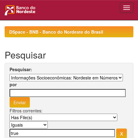
Skip
navigation
DSpace - BNB - Banco do Nordeste do Brasil
Pesquisar
Pesquisar:
por
Filtros correntes: