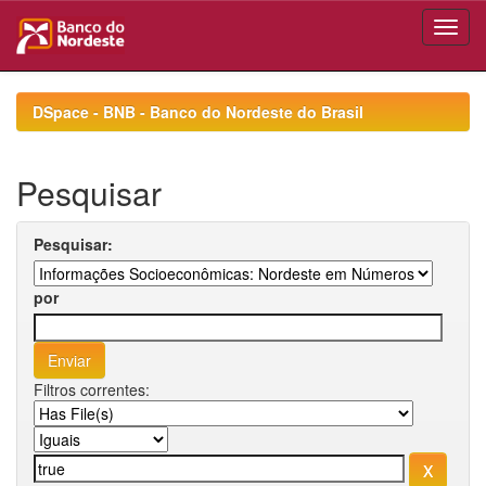
Skip
navigation
DSpace - BNB - Banco do Nordeste do Brasil
Pesquisar
Pesquisar:
por
Filtros correntes: