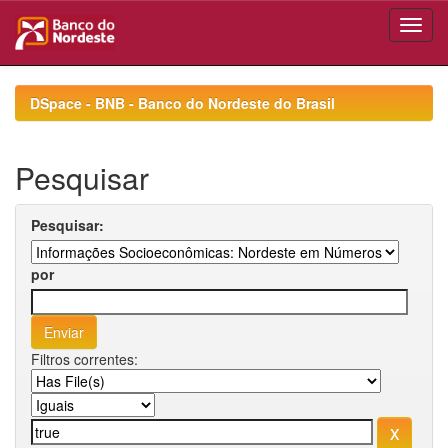
Skip
navigation
DSpace - BNB - Banco do Nordeste do Brasil
Pesquisar
Pesquisar:
por
Filtros correntes: