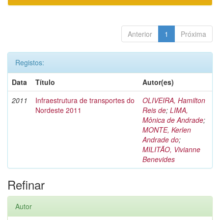
Anterior
1
Próxima
Registos:
Data
Título
Autor(es)
2011
Infraestrutura de transportes do
OLIVEIRA, Hamilton
Nordeste 2011
Reis de
;
LIMA,
Mônica de Andrade
;
MONTE, Kerlen
Andrade do
;
MILITÃO, Vivianne
Benevides
Refinar
Autor