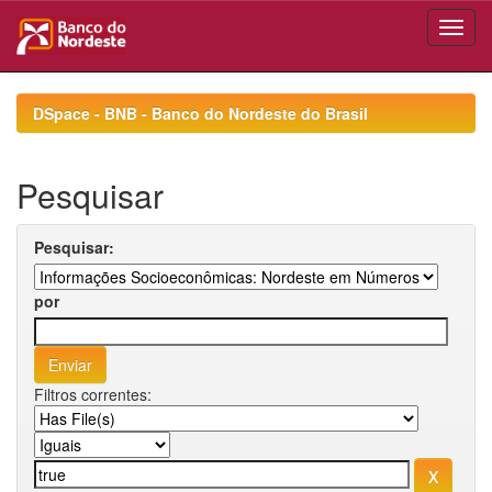
Skip
navigation
DSpace - BNB - Banco do Nordeste do Brasil
Pesquisar
Pesquisar:
por
Filtros correntes: