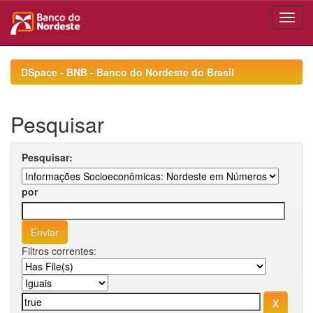
Skip
navigation
DSpace - BNB - Banco do Nordeste do Brasil
Pesquisar
Pesquisar:
por
Filtros correntes: