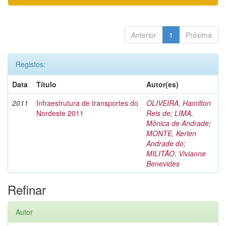
Anterior
1
Próxima
Registos:
Data
Título
Autor(es)
2011
Infraestrutura de transportes do
OLIVEIRA, Hamilton
Nordeste 2011
Reis de
;
LIMA,
Mônica de Andrade
;
MONTE, Kerlen
Andrade do
;
MILITÃO, Vivianne
Benevides
Refinar
Autor