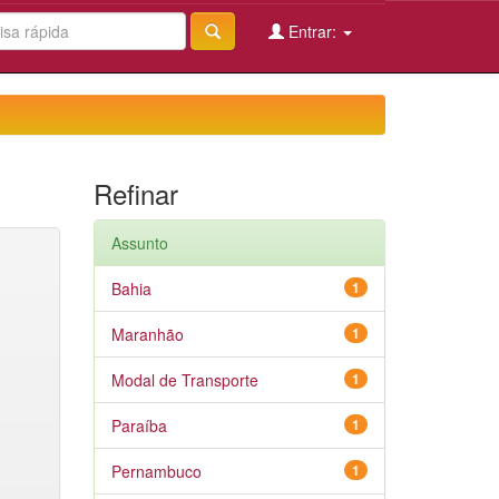
Entrar:
Refinar
Assunto
Bahia
1
Maranhão
1
Modal de Transporte
1
Paraíba
1
Pernambuco
1