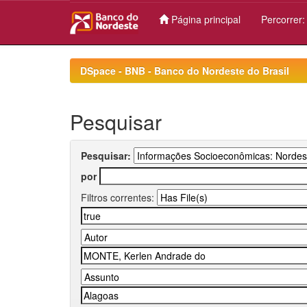
Página principal
Percorrer
Skip
navigation
DSpace - BNB - Banco do Nordeste do Brasil
Pesquisar
Pesquisar:
por
Filtros correntes: