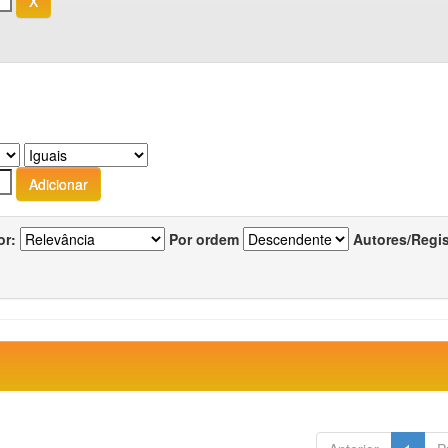
or:
Por ordem
Autores/Regi