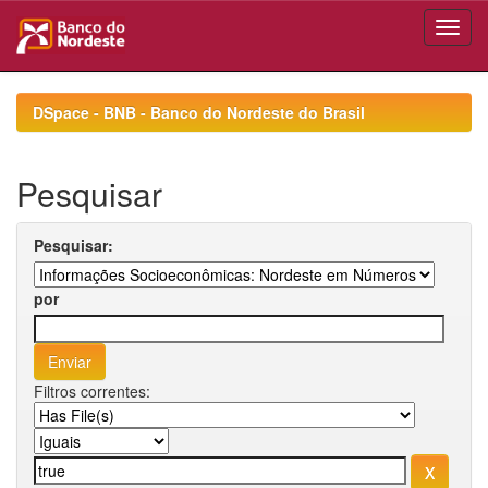
Skip
navigation
DSpace - BNB - Banco do Nordeste do Brasil
Pesquisar
Pesquisar:
por
Filtros correntes: