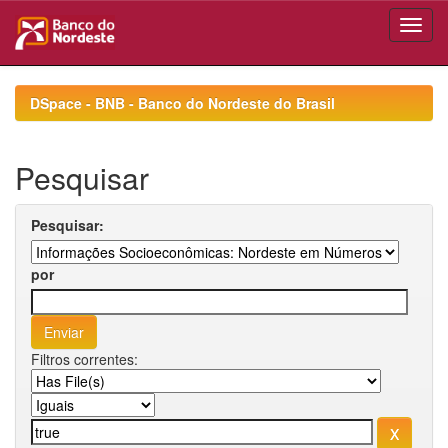
Skip
navigation
DSpace - BNB - Banco do Nordeste do Brasil
Pesquisar
Pesquisar:
por
Filtros correntes: