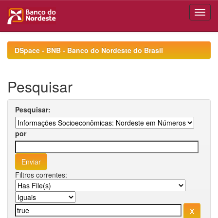
Skip
navigation
DSpace - BNB - Banco do Nordeste do Brasil
Pesquisar
Pesquisar:
por
Filtros correntes: