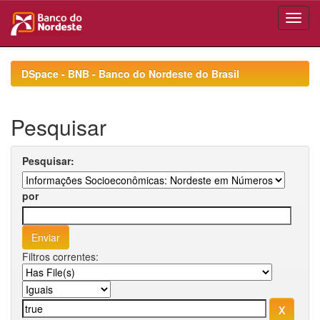
Skip
navigation
DSpace - BNB - Banco do Nordeste do Brasil
Pesquisar
Pesquisar:
por
Filtros correntes: