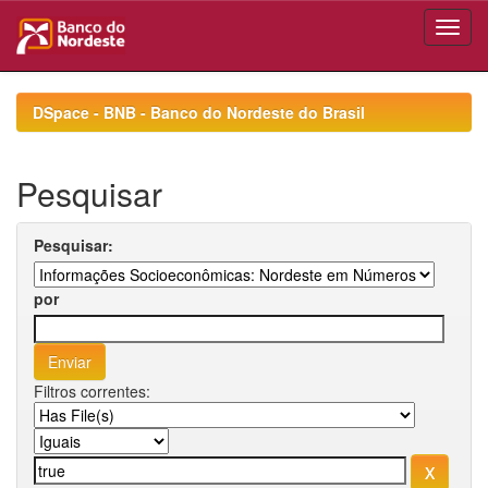
Skip
navigation
DSpace - BNB - Banco do Nordeste do Brasil
Pesquisar
Pesquisar:
por
Filtros correntes: