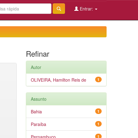
Entrar:
Refinar
Autor
OLIVEIRA, Hamilton Reis de
1
Assunto
Bahia
1
Paraíba
1
Pernambuco
1