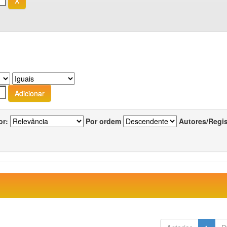
or:
Por ordem
Autores/Regi