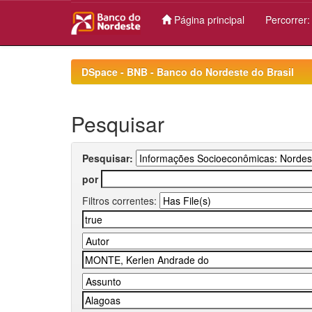
Página principal
Percorrer
Skip
navigation
DSpace - BNB - Banco do Nordeste do Brasil
Pesquisar
Pesquisar:
por
Filtros correntes: