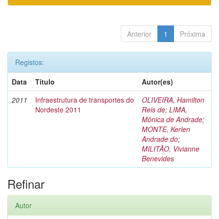
Anterior
1
Próxima
Registos:
Data
Título
Autor(es)
2011
Infraestrutura de transportes do
OLIVEIRA, Hamilton
Nordeste 2011
Reis de
;
LIMA,
Mônica de Andrade
;
MONTE, Kerlen
Andrade do
;
MILITÃO, Vivianne
Benevides
Refinar
Autor