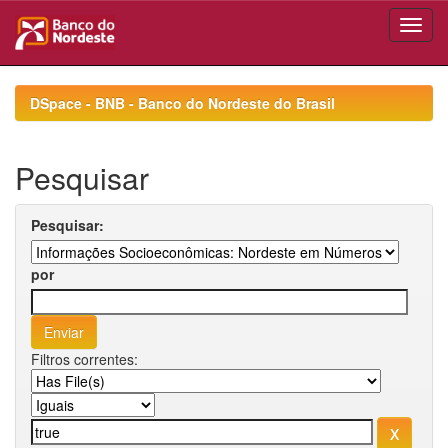
Skip
navigation
DSpace - BNB - Banco do Nordeste do Brasil
Pesquisar
Pesquisar:
por
Filtros correntes: