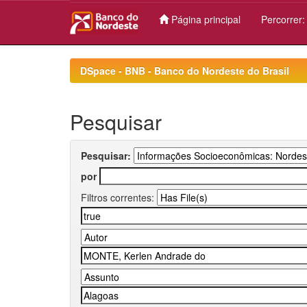
Página principal
Percorrer
Skip
navigation
DSpace - BNB - Banco do Nordeste do Brasil
Pesquisar
Pesquisar:
por
Filtros correntes: