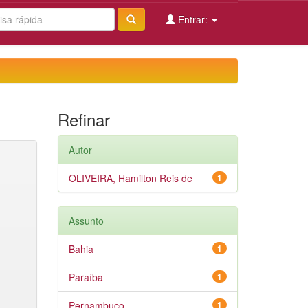
Entrar:
Refinar
Autor
OLIVEIRA, Hamilton Reis de
1
Assunto
Bahia
1
Paraíba
1
Pernambuco
1