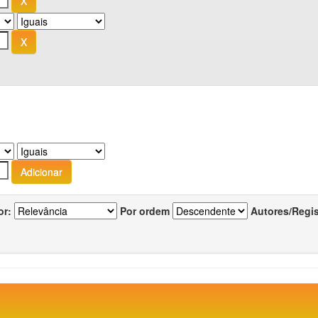
or:
Por ordem
Autores/Regi