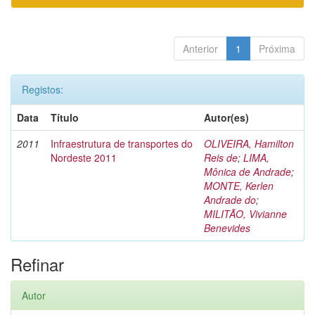
Anterior
1
Próxima
Registos:
Data
Título
Autor(es)
2011
Infraestrutura de transportes do
OLIVEIRA, Hamilton
Nordeste 2011
Reis de
;
LIMA,
Mônica de Andrade
;
MONTE, Kerlen
Andrade do
;
MILITÃO, Vivianne
Benevides
Refinar
Autor