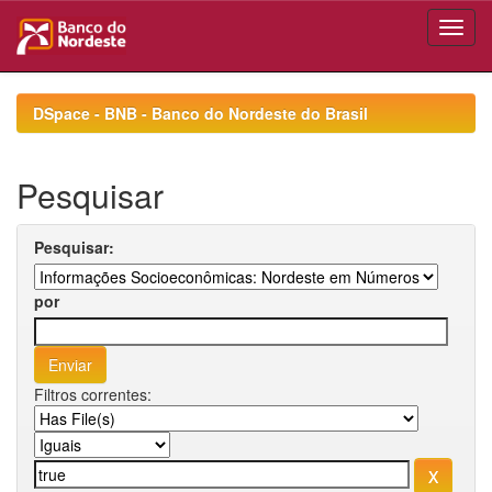
Skip
navigation
DSpace - BNB - Banco do Nordeste do Brasil
Pesquisar
Pesquisar:
por
Filtros correntes: