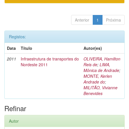
Anterior
1
Próxima
Registos:
Data
Título
Autor(es)
2011
Infraestrutura de transportes do
OLIVEIRA, Hamilton
Nordeste 2011
Reis de
;
LIMA,
Mônica de Andrade
;
MONTE, Kerlen
Andrade do
;
MILITÃO, Vivianne
Benevides
Refinar
Autor