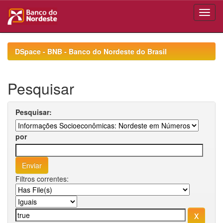
Skip
navigation
DSpace - BNB - Banco do Nordeste do Brasil
Pesquisar
Pesquisar:
por
Filtros correntes: