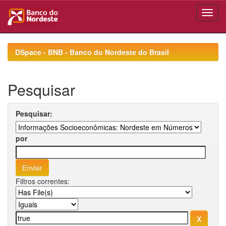
Skip
navigation
DSpace - BNB - Banco do Nordeste do Brasil
Pesquisar
Pesquisar:
por
Filtros correntes: