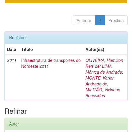
Anterior
1
Próxima
Registos:
Data
Título
Autor(es)
2011
Infraestrutura de transportes do
OLIVEIRA, Hamilton
Nordeste 2011
Reis de
;
LIMA,
Mônica de Andrade
;
MONTE, Kerlen
Andrade do
;
MILITÃO, Vivianne
Benevides
Refinar
Autor