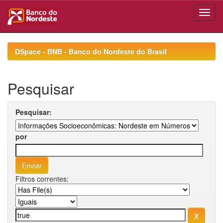
Skip
navigation
DSpace - BNB - Banco do Nordeste do Brasil
Pesquisar
Pesquisar:
por
Filtros correntes: