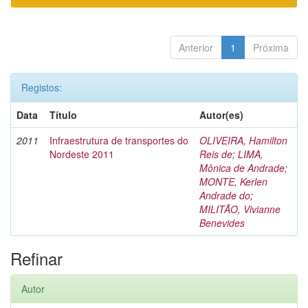
Anterior
1
Próxima
Registos:
Data
Título
Autor(es)
2011
Infraestrutura de transportes do
OLIVEIRA, Hamilton
Nordeste 2011
Reis de
;
LIMA,
Mônica de Andrade
;
MONTE, Kerlen
Andrade do
;
MILITÃO, Vivianne
Benevides
Refinar
Autor