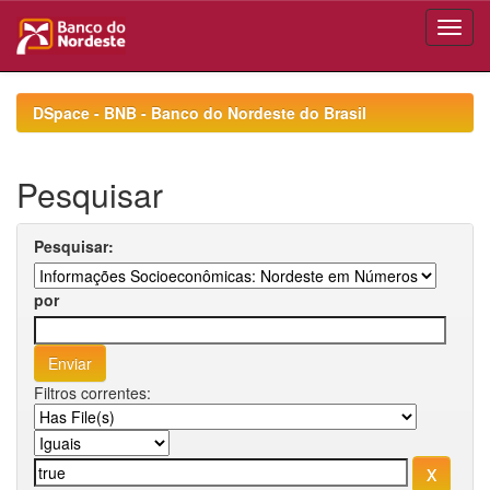
Skip
navigation
DSpace - BNB - Banco do Nordeste do Brasil
Pesquisar
Pesquisar:
por
Filtros correntes: