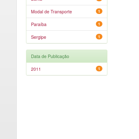
Modal de Transporte
1
Paraíba
1
Sergipe
1
Data de Publicação
2011
1