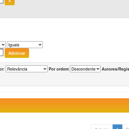
or:
Por ordem
Autores/Regi