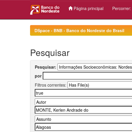
Página principal
Percorrer
Skip
navigation
DSpace - BNB - Banco do Nordeste do Brasil
Pesquisar
Pesquisar:
por
Filtros correntes: