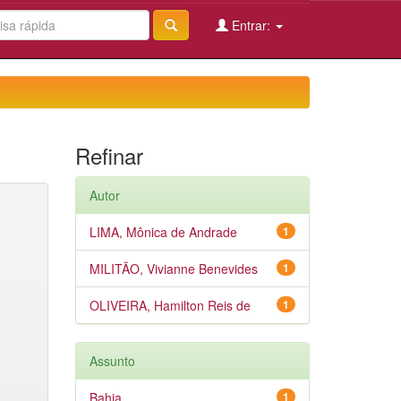
Entrar:
Refinar
Autor
LIMA, Mônica de Andrade
1
MILITÃO, Vivianne Benevides
1
OLIVEIRA, Hamilton Reis de
1
Assunto
Bahia
1