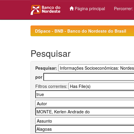
Página principal
Percorrer
Skip
navigation
DSpace - BNB - Banco do Nordeste do Brasil
Pesquisar
Pesquisar:
por
Filtros correntes: