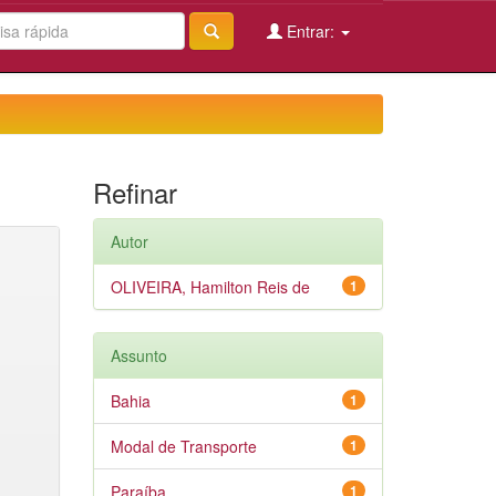
Entrar:
Refinar
Autor
OLIVEIRA, Hamilton Reis de
1
Assunto
Bahia
1
Modal de Transporte
1
Paraíba
1