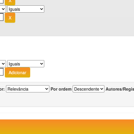
or:
Por ordem
Autores/Regi