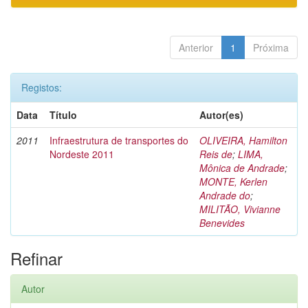
Anterior
1
Próxima
Registos:
Data
Título
Autor(es)
2011
Infraestrutura de transportes do
OLIVEIRA, Hamilton
Nordeste 2011
Reis de
;
LIMA,
Mônica de Andrade
;
MONTE, Kerlen
Andrade do
;
MILITÃO, Vivianne
Benevides
Refinar
Autor