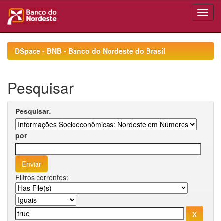
Skip
navigation
DSpace - BNB - Banco do Nordeste do Brasil
Pesquisar
Pesquisar:
por
Filtros correntes: