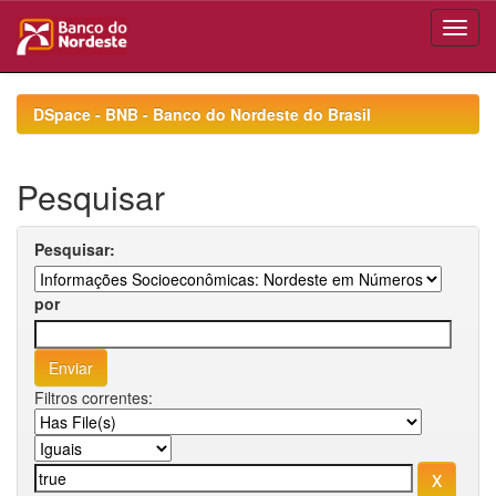
Skip
navigation
DSpace - BNB - Banco do Nordeste do Brasil
Pesquisar
Pesquisar:
por
Filtros correntes: