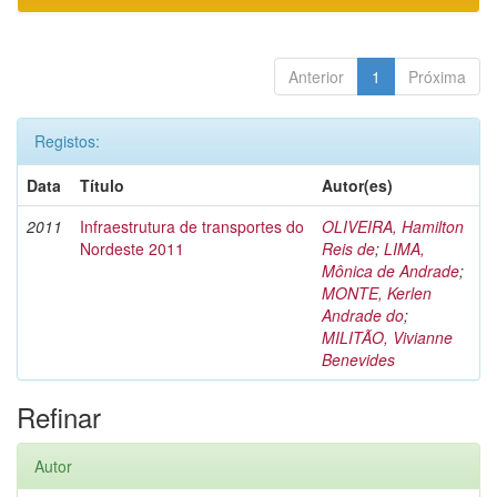
Anterior
1
Próxima
Registos:
Data
Título
Autor(es)
2011
Infraestrutura de transportes do
OLIVEIRA, Hamilton
Nordeste 2011
Reis de
;
LIMA,
Mônica de Andrade
;
MONTE, Kerlen
Andrade do
;
MILITÃO, Vivianne
Benevides
Refinar
Autor