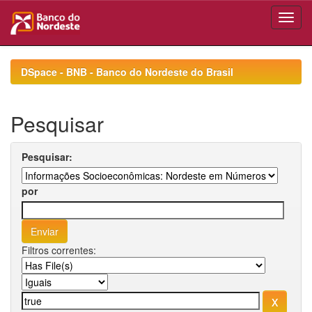
Skip
navigation
DSpace - BNB - Banco do Nordeste do Brasil
Pesquisar
Pesquisar:
por
Filtros correntes: