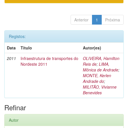
Anterior
1
Próxima
Registos:
Data
Título
Autor(es)
2011
Infraestrutura de transportes do
OLIVEIRA, Hamilton
Nordeste 2011
Reis de
;
LIMA,
Mônica de Andrade
;
MONTE, Kerlen
Andrade do
;
MILITÃO, Vivianne
Benevides
Refinar
Autor