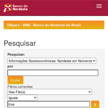
Skip
navigation
DSpace - BNB - Banco do Nordeste do Brasil
Pesquisar
Pesquisar:
por
Filtros correntes: