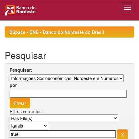
Skip
navigation
DSpace - BNB - Banco do Nordeste do Brasil
Pesquisar
Pesquisar:
por
Filtros correntes: