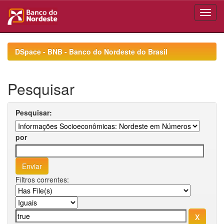
Skip
navigation
DSpace - BNB - Banco do Nordeste do Brasil
Pesquisar
Pesquisar:
por
Filtros correntes: