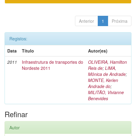
Anterior
1
Próxima
Registos:
Data
Título
Autor(es)
2011
Infraestrutura de transportes do
OLIVEIRA, Hamilton
Nordeste 2011
Reis de
;
LIMA,
Mônica de Andrade
;
MONTE, Kerlen
Andrade do
;
MILITÃO, Vivianne
Benevides
Refinar
Autor