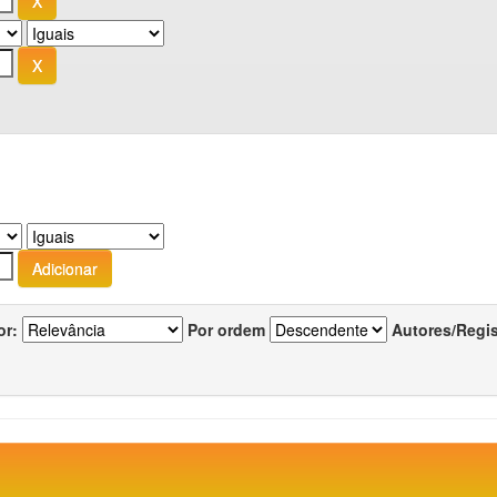
or:
Por ordem
Autores/Regi