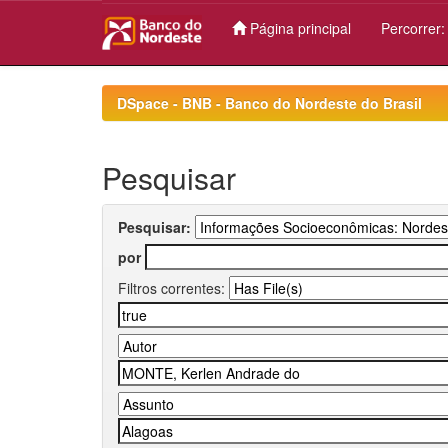
Página principal
Percorrer
Skip
navigation
DSpace - BNB - Banco do Nordeste do Brasil
Pesquisar
Pesquisar:
por
Filtros correntes: