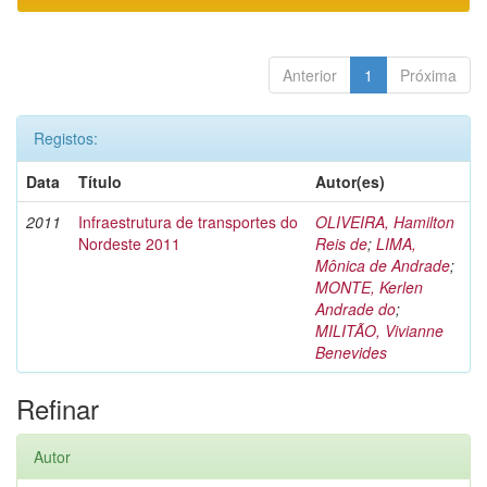
Anterior
1
Próxima
Registos:
Data
Título
Autor(es)
2011
Infraestrutura de transportes do
OLIVEIRA, Hamilton
Nordeste 2011
Reis de
;
LIMA,
Mônica de Andrade
;
MONTE, Kerlen
Andrade do
;
MILITÃO, Vivianne
Benevides
Refinar
Autor