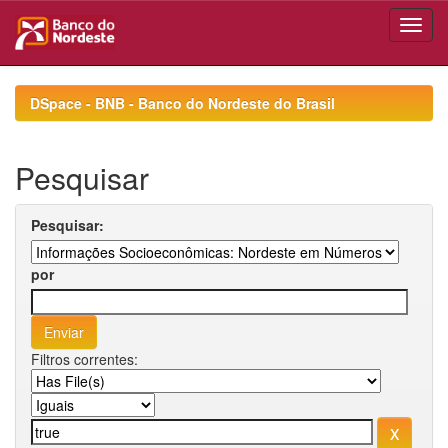
Skip
navigation
DSpace - BNB - Banco do Nordeste do Brasil
Pesquisar
Pesquisar:
por
Filtros correntes: