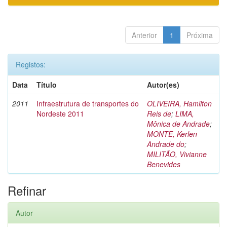
Anterior
1
Próxima
Registos:
Data
Título
Autor(es)
2011
Infraestrutura de transportes do
OLIVEIRA, Hamilton
Nordeste 2011
Reis de
;
LIMA,
Mônica de Andrade
;
MONTE, Kerlen
Andrade do
;
MILITÃO, Vivianne
Benevides
Refinar
Autor