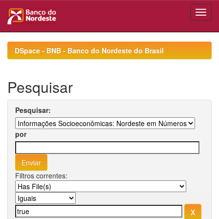
Skip
navigation
DSpace - BNB - Banco do Nordeste do Brasil
Pesquisar
Pesquisar:
por
Filtros correntes: