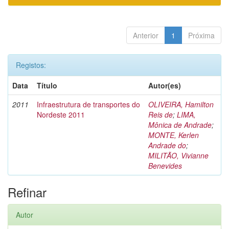
Anterior
1
Próxima
Registos:
Data
Título
Autor(es)
2011
Infraestrutura de transportes do
OLIVEIRA, Hamilton
Nordeste 2011
Reis de
;
LIMA,
Mônica de Andrade
;
MONTE, Kerlen
Andrade do
;
MILITÃO, Vivianne
Benevides
Refinar
Autor