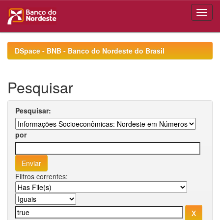
Skip
navigation
DSpace - BNB - Banco do Nordeste do Brasil
Pesquisar
Pesquisar:
por
Filtros correntes: