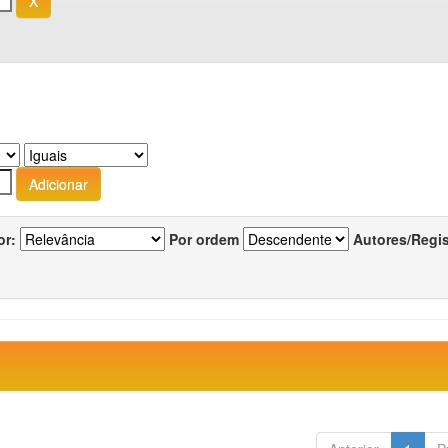
or:
Por ordem
Autores/Regi