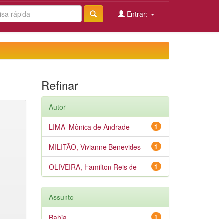
Entrar:
Refinar
Autor
LIMA, Mônica de Andrade
1
MILITÃO, Vivianne Benevides
1
OLIVEIRA, Hamilton Reis de
1
Assunto
Bahia
1