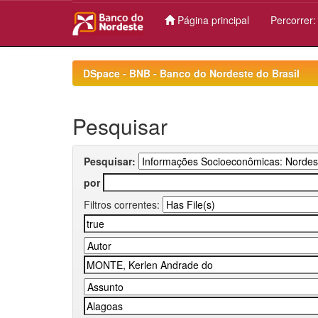
Página principal
Percorrer
Skip
navigation
DSpace - BNB - Banco do Nordeste do Brasil
Pesquisar
Pesquisar:
por
Filtros correntes: