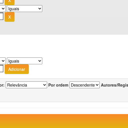
or:
Por ordem
Autores/Regi