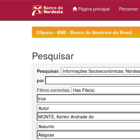
Página principal
Percorrer
Skip
navigation
DSpace - BNB - Banco do Nordeste do Brasil
Pesquisar
Pesquisar:
por
Filtros correntes: