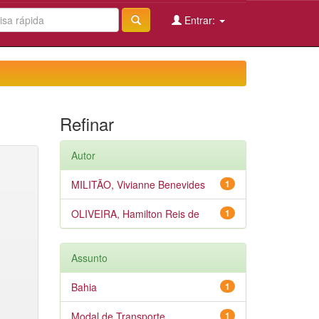
Entrar:
Refinar
Autor
MILITÃO, Vivianne Benevides
1
OLIVEIRA, Hamilton Reis de
1
Assunto
Bahia
1
Modal de Transporte
1