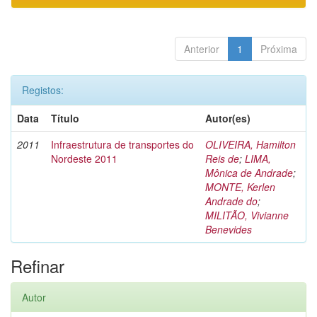
Anterior
1
Próxima
Registos:
Data
Título
Autor(es)
2011
Infraestrutura de transportes do
OLIVEIRA, Hamilton
Nordeste 2011
Reis de
;
LIMA,
Mônica de Andrade
;
MONTE, Kerlen
Andrade do
;
MILITÃO, Vivianne
Benevides
Refinar
Autor