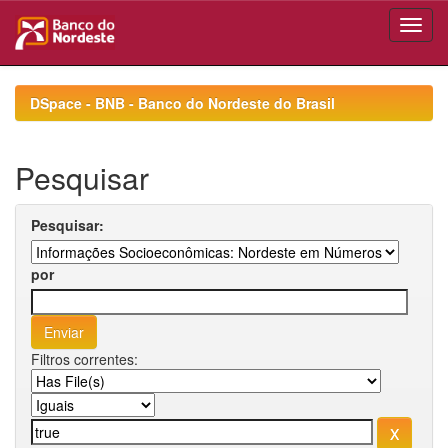
Skip
navigation
DSpace - BNB - Banco do Nordeste do Brasil
Pesquisar
Pesquisar:
por
Filtros correntes: