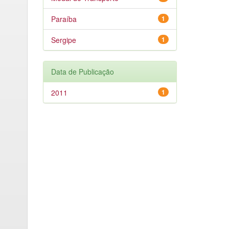
Paraíba
1
Sergipe
1
Data de Publicação
2011
1