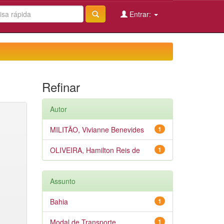
Entrar:
Refinar
Autor
MILITÃO, Vivianne Benevides
1
OLIVEIRA, Hamilton Reis de
1
Assunto
Bahia
1
Modal de Transporte
1