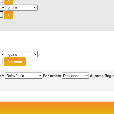
or:
Por ordem
Autores/Regi