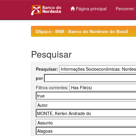
Página principal
Percorrer
Skip
navigation
DSpace - BNB - Banco do Nordeste do Brasil
Pesquisar
Pesquisar:
por
Filtros correntes: