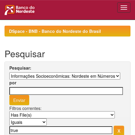
Skip
navigation
DSpace - BNB - Banco do Nordeste do Brasil
Pesquisar
Pesquisar:
por
Filtros correntes: