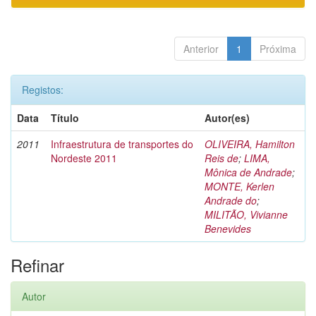
Anterior
1
Próxima
Registos:
Data
Título
Autor(es)
2011
Infraestrutura de transportes do
OLIVEIRA, Hamilton
Nordeste 2011
Reis de
;
LIMA,
Mônica de Andrade
;
MONTE, Kerlen
Andrade do
;
MILITÃO, Vivianne
Benevides
Refinar
Autor