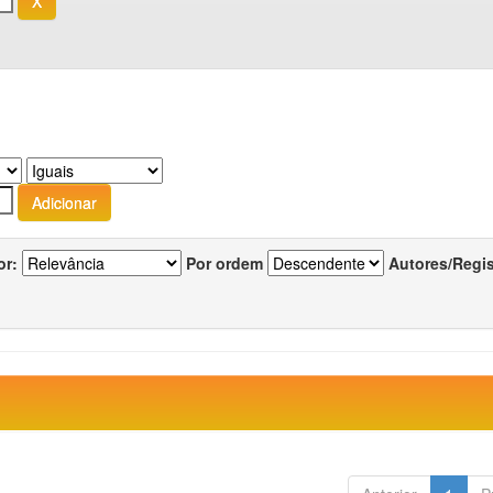
or:
Por ordem
Autores/Regi