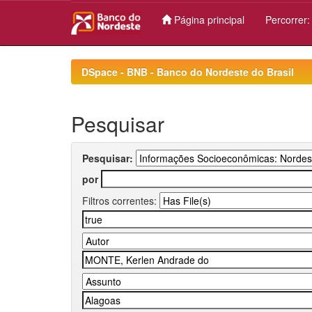
Página principal
Percorrer
Skip
navigation
DSpace - BNB - Banco do Nordeste do Brasil
Pesquisar
Pesquisar:
por
Filtros correntes: