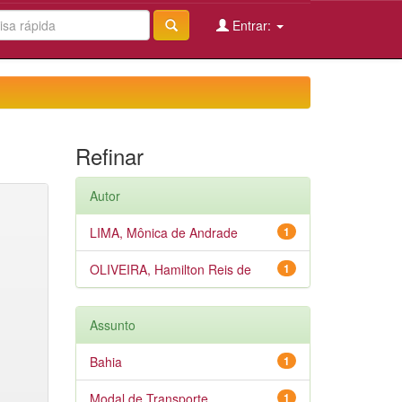
Entrar:
Refinar
Autor
LIMA, Mônica de Andrade
1
OLIVEIRA, Hamilton Reis de
1
Assunto
Bahia
1
Modal de Transporte
1