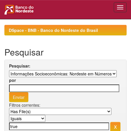
Skip
navigation
DSpace - BNB - Banco do Nordeste do Brasil
Pesquisar
Pesquisar:
por
Filtros correntes: