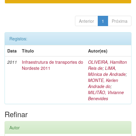
Anterior
1
Próxima
Registos:
Data
Título
Autor(es)
2011
Infraestrutura de transportes do
OLIVEIRA, Hamilton
Nordeste 2011
Reis de
;
LIMA,
Mônica de Andrade
;
MONTE, Kerlen
Andrade do
;
MILITÃO, Vivianne
Benevides
Refinar
Autor